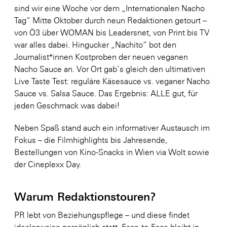
sind wir eine Woche vor dem „Internationalen Nacho
Tag“ Mitte Oktober durch neun Redaktionen getourt –
von Ö3 über WOMAN bis Leadersnet, von Print bis TV
war alles dabei. Hingucker „Nachito“ bot den
Journalist*innen Kostproben der neuen veganen
Nacho Sauce an. Vor Ort gab’s gleich den ultimativen
Live Taste Test: reguläre Käsesauce vs. veganer Nacho
Sauce vs. Salsa Sauce. Das Ergebnis: ALLE gut, für
jeden Geschmack was dabei!
Neben Spaß stand auch ein informativer Austausch im
Fokus – die Filmhighlights bis Jahresende,
Bestellungen von Kino-Snacks in Wien via Wolt sowie
der Cineplexx Day.
Warum Redaktionstouren?
PR lebt von Beziehungspflege – und diese findet
idealerweise persönlich statt. Face-to-Face bleibt in