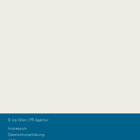
Austria
+43 1 524 77 90
wien@ikp.at
+43 650 76 36 044
ikp-group@burn-
communications.at
Vorarlberg
Graz & KPTN
Gütlestraße 7a
Am Steinfeld 19/TOP
6850 Dornbirn
1+2
Austria
8020 Graz
Austria
+43 5572 39 88 11
vorarlberg@ikp.at
+43 699 12 13 26 08
graz@ikp.at
© ikp Wien | PR Agentur
Impressum
Datenschutzerklärung