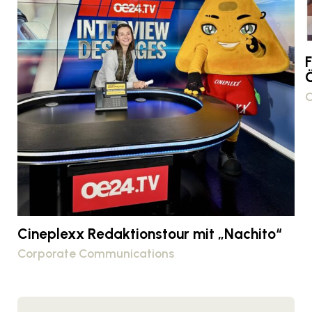
F
C
Cineplexx Redaktionstour mit „Nachito“
Corporate Communications