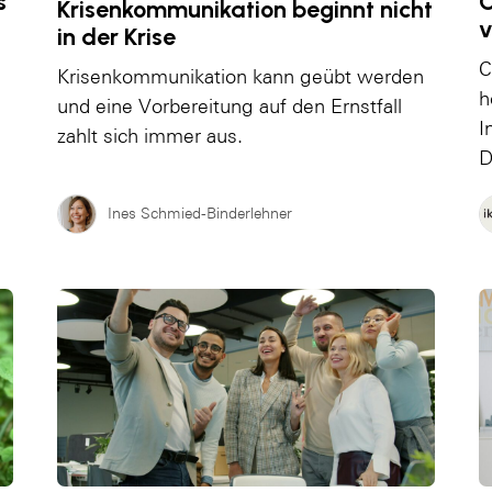
s
C
Krisenkommunikation beginnt nicht
v
in der Krise
C
Krisenkommunikation kann geübt werden
h
und eine Vorbereitung auf den Ernstfall
I
zahlt sich immer aus.
D
Ines Schmied-Binderlehner