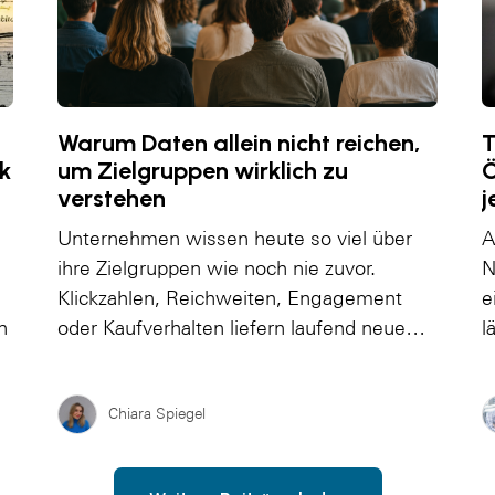
Warum Daten allein nicht reichen,
T
k
um Zielgruppen wirklich zu
Ö
verstehen
j
Unternehmen wissen heute so viel über
A
ihre Zielgruppen wie noch nie zuvor.
N
Klickzahlen, Reichweiten, Engagement
e
n
oder Kaufverhalten liefern laufend neue…
l
Chiara Spiegel