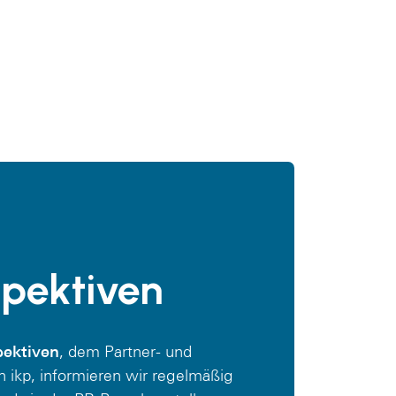
pektiven
ektiven
, dem Partner- und
ikp, informieren wir regelmäßig