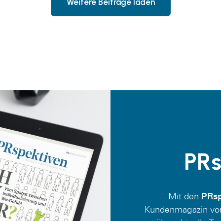
Weitere Beiträge laden
PRs
PRsp
Mit den
Kundenmagazin von 