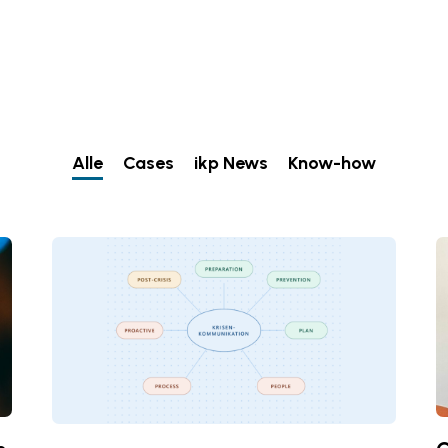
Alle
Cases
ikp News
Know-how