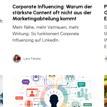
Corporate Influencing: Warum der
P
stärkste Content oft nicht aus der
G
Marketingabteilung kommt
E
ft
Mehr Nähe, mehr Vertrauen, mehr
S
,
Wirkung: So funktioniert Corporate
G
Influencing auf LinkedIn.
W
E
Lara Fekete