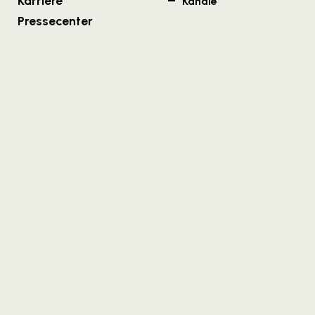
Karriere
Kanäle
Pressecenter
Wien
Salzburg
Kirchengasse 7/18
Strubergasse 26/6.