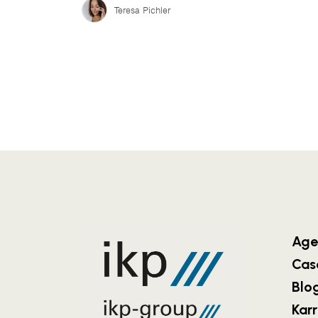
Teresa Pichler
Age
Cas
Blo
Karr