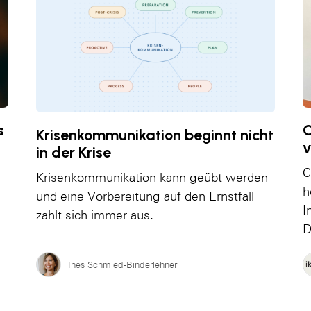
s
C
Krisenkommunikation beginnt nicht
v
in der Krise
C
Krisenkommunikation kann geübt werden
h
und eine Vorbereitung auf den Ernstfall
I
zahlt sich immer aus.
D
Ines Schmied-Binderlehner