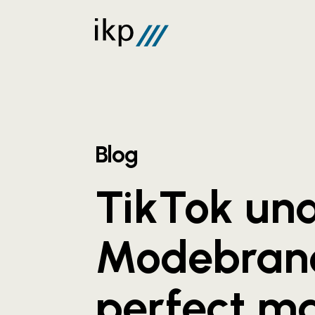
Blog
TikTok und
Modebranc
perfect m