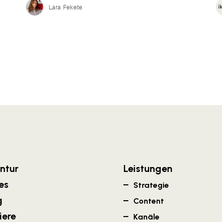
Lara Fekete
ntur
Leistungen
es
Strategie
g
Content
iere
Kanäle