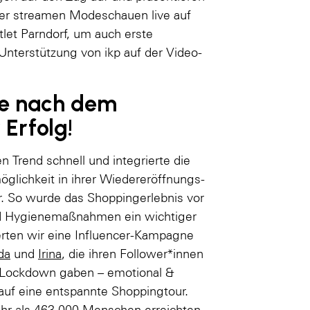
oder streamen Modeschauen live auf
let Parndorf, um auch erste
 Unterstützung von ikp auf der Video-
ne nach dem
 Erfolg!
 Trend schnell und integrierte die
glichkeit in ihrer Wiedereröffnungs-
. So wurde das Shoppingerlebnis vor
nd Hygienemaßnahmen ein wichtiger
erten wir eine Influencer-Kampagne
da
und
Irina
, die ihren Follower*innen
m Lockdown gaben – emotional &
auf eine entspannte Shoppingtour.
hr als 463.000 Menschen erreichten