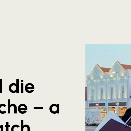
 die
he – a
atch