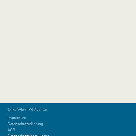
+43 1 524 77 90
wien@ikp.at
+43 650 76 36 044
ikp-group@burn-
communications.at
Vorarlberg
Graz & KPTN
Gütlestraße 7a
Am Steinfeld 19/TOP
6850 Dornbirn
1+2
Austria
8020 Graz
Austria
+43 5572 39 88 11
vorarlberg@ikp.at
+43 699 12 13 26 08
graz@ikp.at
© ikp Wien | PR Agentur
Impressum
Datenschutzerklärung
AGB