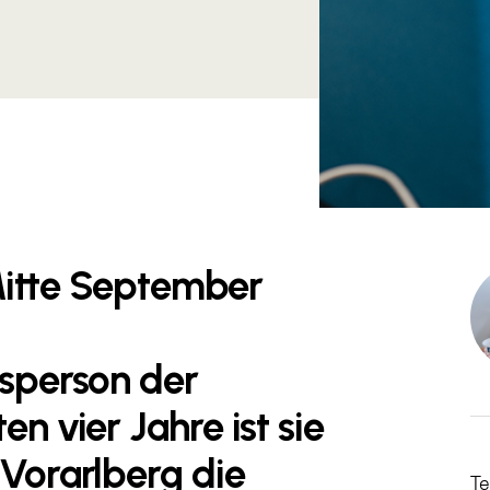
 Mitte September
nsperson der
n vier Jahre ist sie
 Vorarlberg die
Te