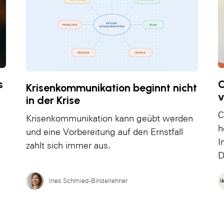
s
C
Krisenkommunikation beginnt nicht
v
in der Krise
C
Krisenkommunikation kann geübt werden
h
und eine Vorbereitung auf den Ernstfall
I
zahlt sich immer aus.
D
Ines Schmied-Binderlehner