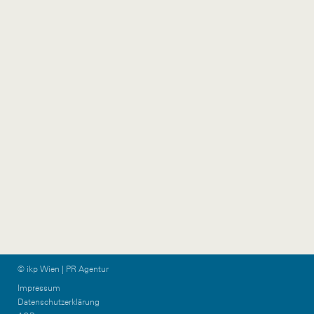
Austria
+43 1 524 77 90
wien@ikp.at
+43 650 76 36 044
ikp-group@burn-
communications.at
Vorarlberg
Graz & KPTN
Gütlestraße 7a
Am Steinfeld 19/TOP
6850 Dornbirn
1+2
Austria
8020 Graz
Austria
+43 5572 39 88 11
vorarlberg@ikp.at
+43 699 12 13 26 08
graz@ikp.at
© ikp Wien | PR Agentur
Impressum
Datenschutzerklärung