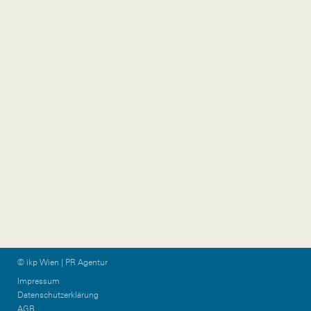
Austria
+43 1 524 77 90
wien@ikp.at
+43 650 76 36 044
ikp-group@burn-
communications.at
Vorarlberg
Graz & KPTN
Gütlestraße 7a
Am Steinfeld 19/TOP
6850 Dornbirn
1+2
Austria
8020 Graz
Austria
+43 5572 39 88 11
vorarlberg@ikp.at
+43 699 12 13 26 08
graz@ikp.at
© ikp Wien | PR Agentur
Impressum
Datenschutzerklärung
AGB