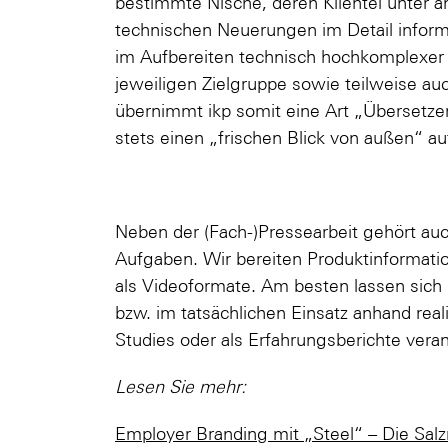
bestimmte Nische, deren Klientel unter a
technischen Neuerungen im Detail informi
im Aufbereiten technisch hochkomplexer I
jeweiligen Zielgruppe sowie teilweise auc
übernimmt ikp somit eine Art „Übersetzer
stets einen „frischen Blick von außen“ a
Neben der (Fach-)Pressearbeit gehört au
Aufgaben. Wir bereiten Produktinformatio
als Videoformate. Am besten lassen sich
bzw. im tatsächlichen Einsatz anhand real
Studies oder als Erfahrungsberichte vera
Lesen Sie mehr:
Employer Branding mit „Steel“ – Die Sa