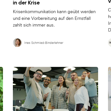
v
in der Krise
C
Krisenkommunikation kann geübt werden
h
und eine Vorbereitung auf den Ernstfall
I
zahlt sich immer aus.
D
Ines Schmied-Binderlehner