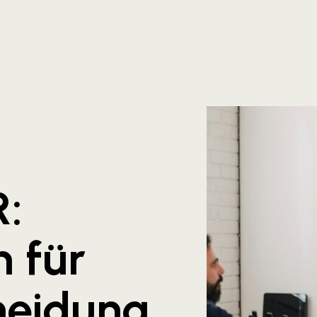
R:
 für
heidung