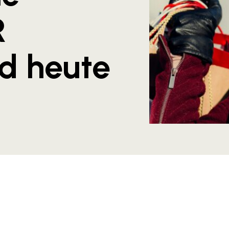
R
d heute