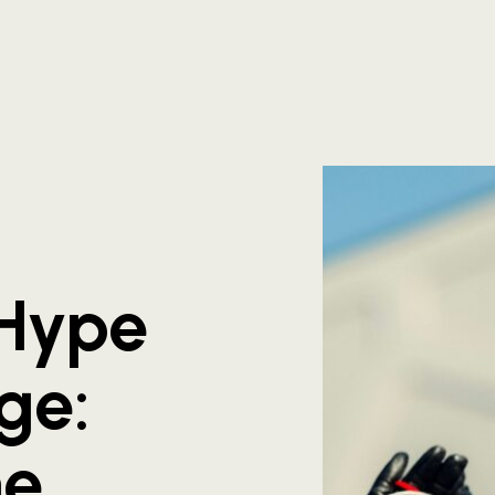
Hype
ge:
he