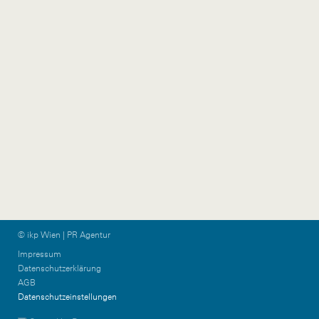
ikp-group@burn-
communications.at
Vorarlberg
Graz & KPTN
Gütlestraße 7a
Am Steinfeld 19/TOP
6850 Dornbirn
1+2
Austria
8020 Graz
Austria
+43 5572 39 88 11
vorarlberg@ikp.at
+43 699 12 13 26 08
graz@ikp.at
© ikp Wien | PR Agentur
Impressum
Datenschutzerklärung
AGB
Datenschutzeinstellungen