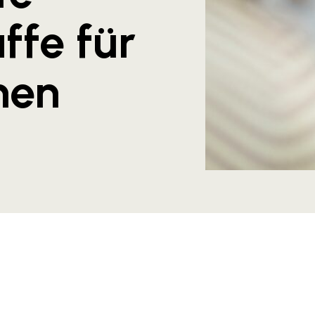
fe für
men