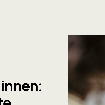
*innen:
te