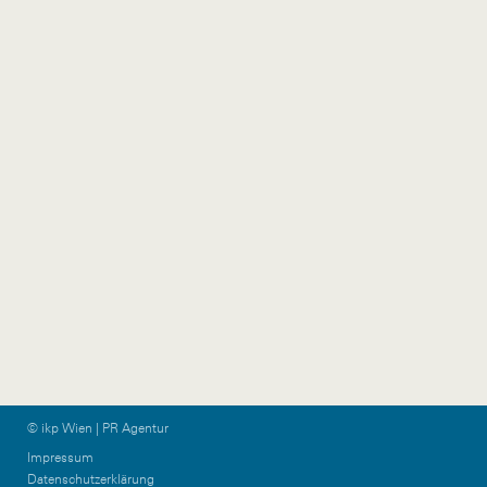
Austria
5020 Salzburg
Austria
+43 1 524 77 90
wien@ikp.at
+43 650 76 36 044
ikp-group@burn-
communications.at
Vorarlberg
Graz & KPTN
Gütlestraße 7a
Am Steinfeld 19/TOP
6850 Dornbirn
1+2
Austria
8020 Graz
Austria
+43 5572 39 88 11
vorarlberg@ikp.at
+43 699 12 13 26 08
graz@ikp.at
© ikp Wien | PR Agentur
Impressum
Datenschutzerklärung