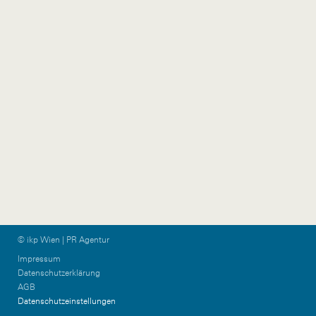
wien@ikp.at
+43 650 76 36 044
ikp-group@burn-
communications.at
Vorarlberg
Graz & KPTN
Gütlestraße 7a
Am Steinfeld 19/TOP
6850 Dornbirn
1+2
Austria
8020 Graz
Austria
+43 5572 39 88 11
vorarlberg@ikp.at
+43 699 12 13 26 08
graz@ikp.at
© ikp Wien | PR Agentur
Impressum
Datenschutzerklärung
AGB
Datenschutzeinstellungen