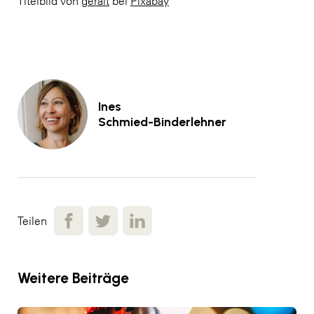
Titelbild von
geralt
bei
Pixabay
Ines
Schmied-Binderlehner
Teilen
Weitere Beiträge