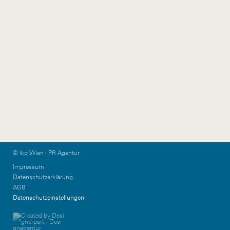
communications.at
Vorarlberg
Graz & KPTN
Gütlestraße 7a
Am Steinfeld 19/TOP
6850 Dornbirn
1+2
Austria
8020 Graz
Austria
+43 5572 39 88 11
vorarlberg@ikp.at
+43 699 12 13 26 08
graz@ikp.at
© ikp Wien | PR Agentur
Impressum
Datenschutzerklärung
AGB
Datenschutzeinstellungen