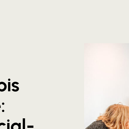
bis
:
ial-