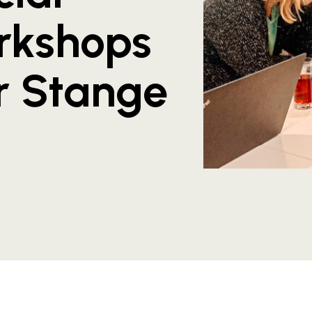
rkshops
r Stange