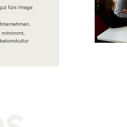
gut fürs Image
 Unternehmen.
e mitnimmt,
ationskultur