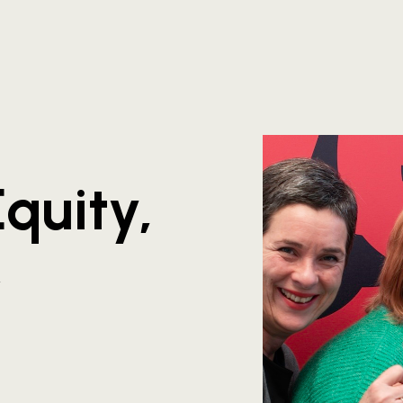
Equity,
&