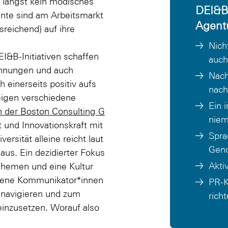
n längst kein modisches
DEI&B 
nte sind am Arbeitsmarkt
Agent
sreichend) auf ihre
Nich
I&B-Initiativen schaffen
auch
chnungen und auch
Nach
 einerseits positiv aufs
nach
eigen verschiedene
Ein 
 der Boston Consulting G
niem
t und Innovationskraft mit
Spra
ersität alleine reicht laut
Gend
aus. Ein dezidierter Fokus
Akti
Themen und eine Kultur
ahrene Kommunikator*innen
PR-
u navigieren und zum
rich
inzusetzen. Worauf also