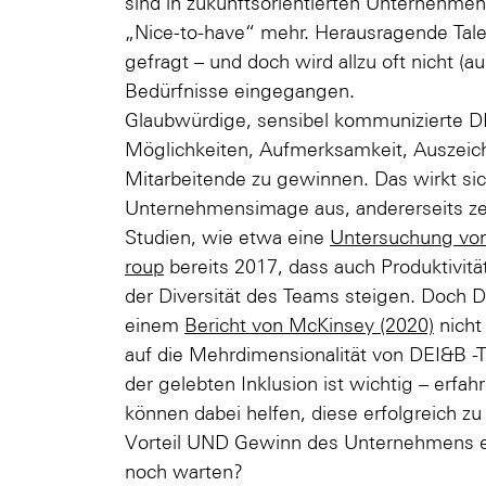
sind in zukunftsorientierten Unternehme
„Nice-to-have“ mehr. Herausragende Tale
gefragt – und doch wird allzu oft nicht (au
Bedürfnisse eingegangen.
Glaubwürdige, sensibel kommunizierte DE
Möglichkeiten, Aufmerksamkeit, Auszei
Mitarbeitende zu gewinnen. Das wirkt sich
Unternehmensimage aus, andererseits z
Studien, wie etwa eine
Untersuchung von
roup
bereits 2017, dass auch Produktivitä
der Diversität des Teams steigen. Doch Div
einem
Bericht von McKinsey (2020)
nicht 
auf die Mehrdimensionalität von DEI&B -
der gelebten Inklusion ist wichtig – erf
können dabei helfen, diese erfolgreich z
Vorteil UND Gewinn des Unternehmens e
noch warten?