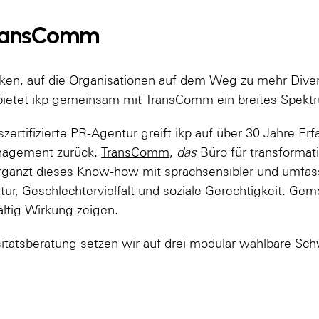
TransComm
cken, auf die Organisationen auf dem Weg zu mehr Diver
bietet ikp gemeinsam mit TransComm ein breites Spekt
ertifizierte PR-Agentur greift ikp auf über 30 Jahre Er
agement zurück.
TransComm
,
das
Büro für transforma
ergänzt dieses Know-how mit sprachsensibler und umfas
ur, Geschlechtervielfalt und soziale Gerechtigkeit. Ge
altig Wirkung zeigen.
ätsberatung setzen wir auf drei modular wählbare Sc