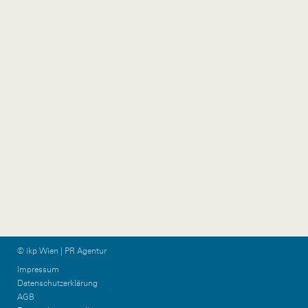
+43 1 524 77 90
wien@ikp.at
+43 650 76 36 044
ikp-group@burn-
communications.at
Vorarlberg
Graz & KPTN
Gütlestraße 7a
Am Steinfeld 19/TOP
6850 Dornbirn
1+2
Austria
8020 Graz
Austria
+43 5572 39 88 11
vorarlberg@ikp.at
+43 699 12 13 26 08
graz@ikp.at
© ikp Wien | PR Agentur
Impressum
Datenschutzerklärung
AGB