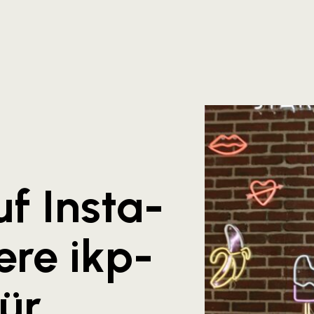
uf Insta-
re ikp-
für