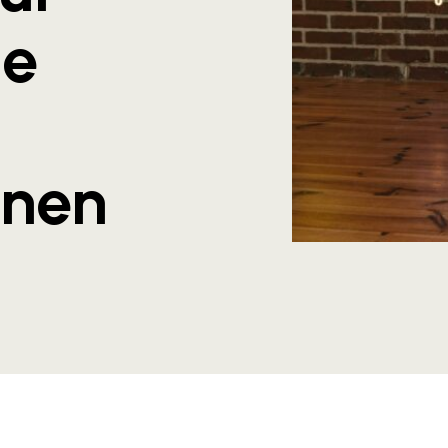
he
onen