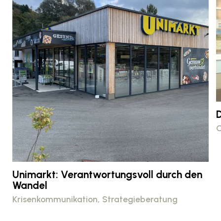
D
C
Unimarkt: Verantwortungsvoll durch den
Wandel
Krisenkommunikation
Strategieberatung