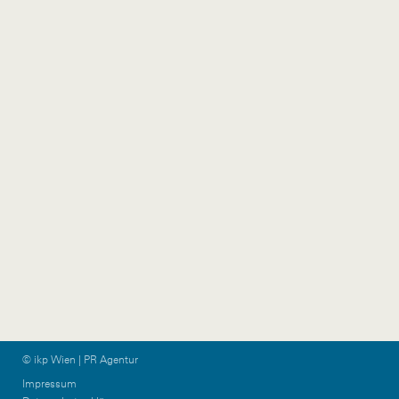
Austria
5020 Salzburg
Austria
+43 1 524 77 90
wien@ikp.at
+43 650 76 36 044
ikp-group@burn-
communications.at
Vorarlberg
Graz & KPTN
Gütlestraße 7a
Am Steinfeld 19/TOP
6850 Dornbirn
1+2
Austria
8020 Graz
Austria
+43 5572 39 88 11
vorarlberg@ikp.at
+43 699 12 13 26 08
graz@ikp.at
© ikp Wien | PR Agentur
Impressum