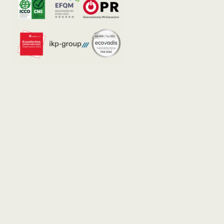
Wien
Salzburg
Kirchengasse 7/18
Strubergasse 26/6.
1070 Wien
Stock
Austria
5020 Salzburg
Austria
+43 1 524 77 90
wien@ikp.at
+43 650 76 36 044
ikp-group@burn-
communications.at