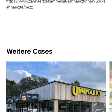
https://www.zahnaerztekammer.at/zahnaerztinnen-und-z
ahnaerzte/oezz
Weitere Cases