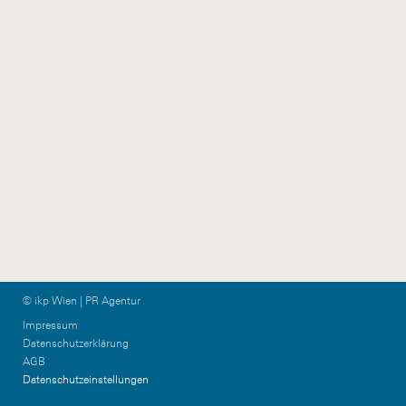
wien@ikp.at
+43 650 76 36 044
ikp-group@burn-
communications.at
Vorarlberg
Graz & KPTN
Gütlestraße 7a
Am Steinfeld 19/TOP
6850 Dornbirn
1+2
Austria
8020 Graz
Austria
+43 5572 39 88 11
vorarlberg@ikp.at
+43 699 12 13 26 08
graz@ikp.at
© ikp Wien | PR Agentur
Impressum
Datenschutzerklärung
AGB
Datenschutzeinstellungen