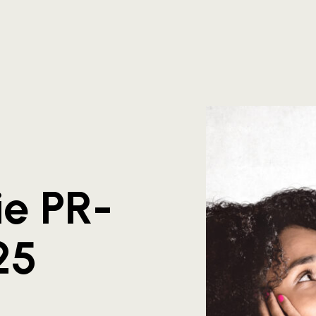
ie PR-
25