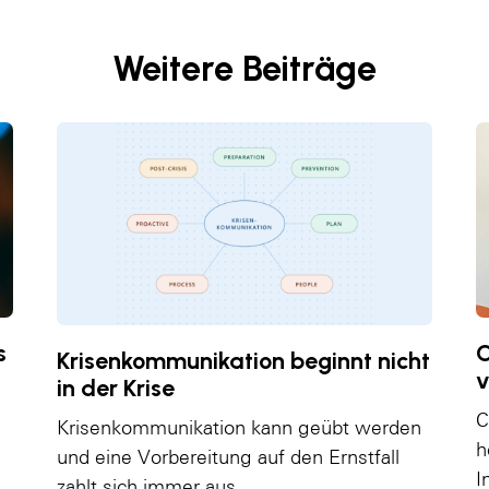
Weitere Beiträge
s
C
Krisenkommunikation beginnt nicht
v
in der Krise
C
Krisenkommunikation kann geübt werden
h
und eine Vorbereitung auf den Ernstfall
I
zahlt sich immer aus.