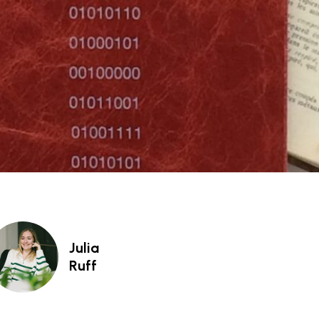
Julia
Ruff