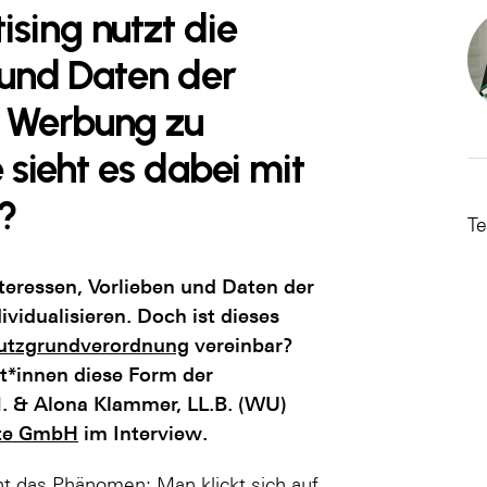
sing nutzt die
 und Daten der
 Werbung zu
e sieht es dabei mit
?
Te
teressen, Vorlieben und Daten der
idualisieren. Doch ist dieses
utzgrundverordnung
vereinbar?
t*innen diese Form der
. & Alona Klammer, LL.B. (WU)
te GmbH
im Interview.
nnt das Phänomen: Man klickt sich auf