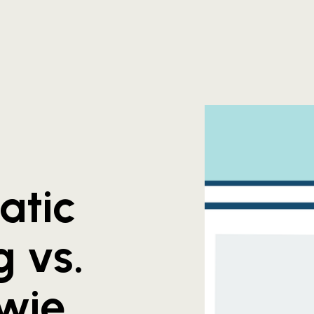
atic
g vs.
wie