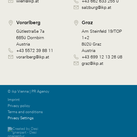
wien@ikp.at
+43 662 633 255 0
salzburg@ikp.at
Vorarlberg
Graz
Gütlestraße 7a
Am Steinfeld 19/TOP
6850 Dornbirn
1+2
Austria
8020 Graz
+43 5572 39 88 11
Austria
vorarlberg@ikp.at
+43 699 12 13 26 08
graz@ikp.at
© ikp Vienna | PR Agency
Imprint
Privacy policy
Terms and conditions
Privacy Settings