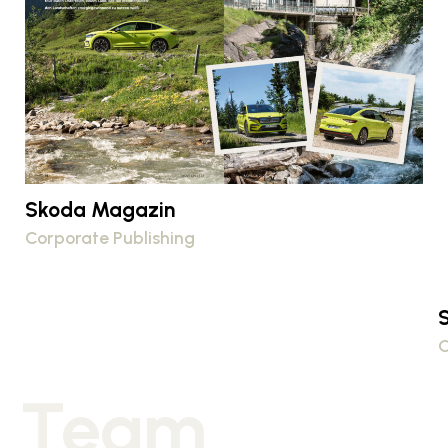
Skoda Magazin
Corporate Publishing
C