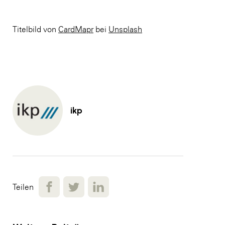
Titelbild von
CardMapr
bei
Unsplash
ikp
Teilen